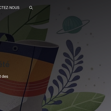
CTEZ-NOUS
été
t des