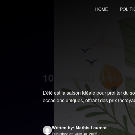
Skip
HOME
POLITI
to
content
10 produits inconto
L’été est la saison idéale pour profiter du 
occasions uniques, offrant des prix incroyab
Written by: Mathis Laurent
Published on: July 30, 2025