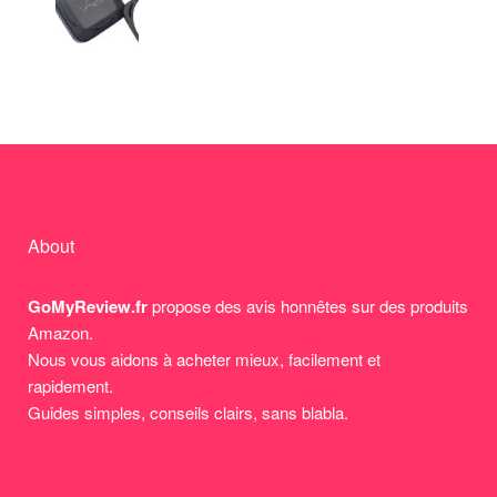
About
GoMyReview.fr
propose des avis honnêtes sur des produits
Amazon.
Nous vous aidons à acheter mieux, facilement et
rapidement.
Guides simples, conseils clairs, sans blabla.