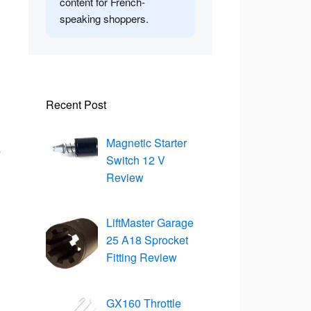
content for French-
speaking shoppers.
Recent Post
Magnetic Starter
s
Switch 12 V
Review
LiftMaster Garage
25 A18 Sprocket
Fitting Review
GX160 Throttle