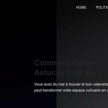
Skip
HOME
POLITI
to
content
Comment Ranger Les
Astuces Pratiques
Vous avez du mal à trouver le bon ustensile
peut transformer votre espace culinaire en u