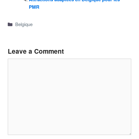
PMR
Categories
Belgique
Leave a Comment
Comment