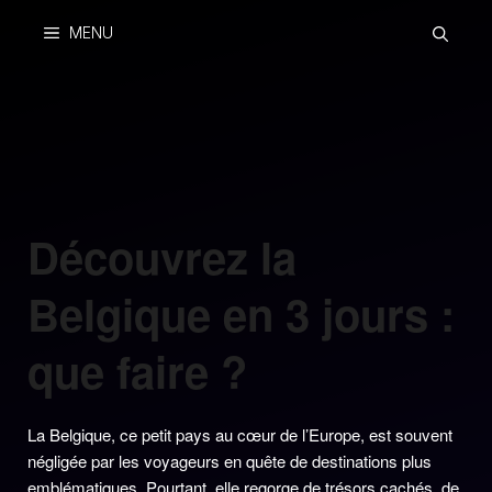
Skip
MENU
to
content
Découvrez la
Belgique en 3 jours :
que faire ?
La Belgique, ce petit pays au cœur de l’Europe, est souvent
négligée par les voyageurs en quête de destinations plus
emblématiques. Pourtant, elle regorge de trésors cachés, de