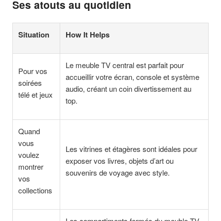
Ses atouts au quotidien
Situation
How It Helps
Le meuble TV central est parfait pour
Pour vos
accueillir votre écran, console et système
soirées
audio, créant un coin divertissement au
télé et jeux
top.
Quand
vous
Les vitrines et étagères sont idéales pour
voulez
exposer vos livres, objets d’art ou
montrer
souvenirs de voyage avec style.
vos
collections
Les compartiments fermés du meuble TV