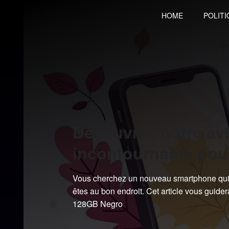
Skip
HOME
POLITI
to
content
Découvrez notre avi
incontournable pou
Vous cherchez un nouveau smartphone qui 
êtes au bon endroit. Cet article vous gui
128GB Negro