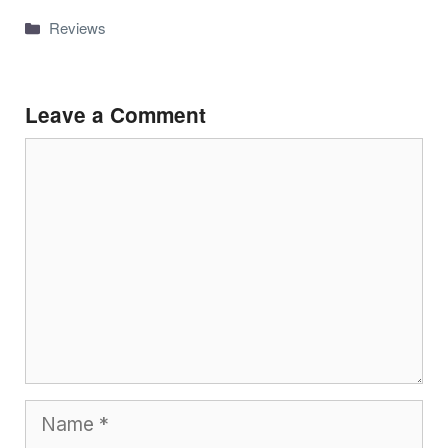
Categories
Reviews
Leave a Comment
Comment
Name