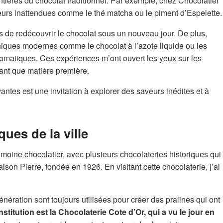
ntières du chocolat traditionnel. Par exemple, chez Chocolatier
eurs inattendues comme le thé matcha ou le piment d’Espelette.
 de redécouvrir le chocolat sous un nouveau jour. De plus,
hniques modernes comme le chocolat à l’azote liquide ou les
omatiques. Ces expériences m’ont ouvert les yeux sur les
 tant que matière première.
ntes est une invitation à explorer des saveurs inédites et à
ques de la ville
moine chocolatier, avec plusieurs chocolateries historiques qui
aison Pierre, fondée en 1926. En visitant cette chocolaterie, j’ai
nération sont toujours utilisées pour créer des pralines qui ont
stitution est la Chocolaterie Cote d’Or, qui a vu le jour en