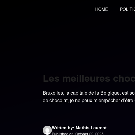
Skip
HOME
POLITI
to
content
Les meilleures choc
Bruxelles, la capitale de la Belgique, est
de chocolat, je ne peux m’empêcher d’être é
Written by: Mathis Laurent
Published on: October 22, 2025