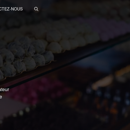
CTEZ-NOUS
r
ateur
re