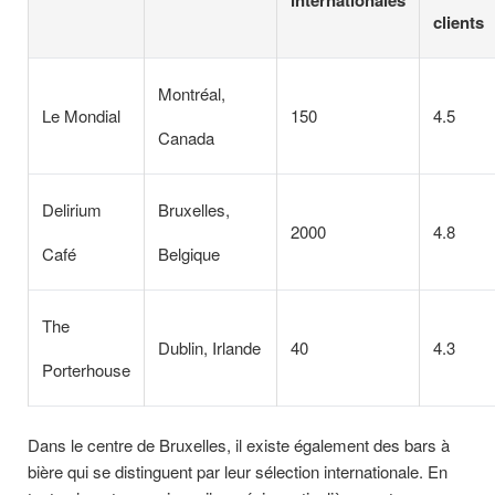
internationales
clients
Montréal,
Le Mondial
150
4.5
Canada
Delirium
Bruxelles,
2000
4.8
Café
Belgique
The
Dublin, Irlande
40
4.3
Porterhouse
Dans le centre de Bruxelles, il existe également des bars à
bière qui se distinguent par leur sélection internationale. En