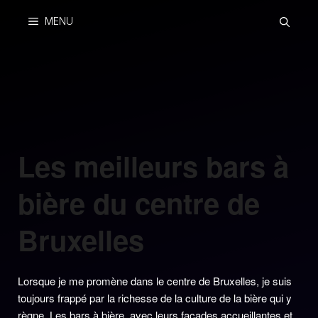
Skip
MENU
to
content
Les meilleurs bars à
bière du centre de
Bruxelles
Lorsque je me promène dans le centre de Bruxelles, je suis
toujours frappé par la richesse de la culture de la bière qui y
règne. Les bars à bière, avec leurs façades accueillantes et