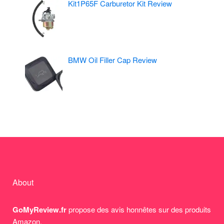
Kit1P65F Carburetor Kit Review
BMW Oil Filler Cap Review
About
GoMyReview.fr
propose des avis honnêtes sur des produits
Amazon.