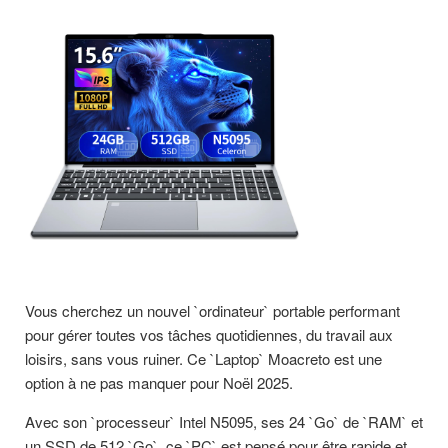
Vous cherchez un nouvel `ordinateur` portable performant
pour gérer toutes vos tâches quotidiennes, du travail aux
loisirs, sans vous ruiner. Ce `Laptop` Moacreto est une
option à ne pas manquer pour Noël 2025.
Avec son `processeur` Intel N5095, ses 24 `Go` de `RAM` et
un SSD de 512 `Go`, ce `PC` est pensé pour être rapide et