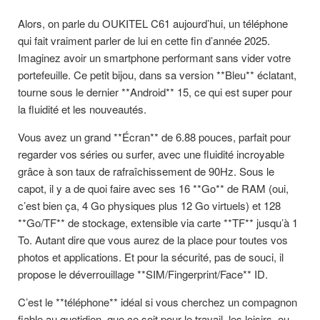
Alors, on parle du OUKITEL C61 aujourd’hui, un téléphone
qui fait vraiment parler de lui en cette fin d’année 2025.
Imaginez avoir un smartphone performant sans vider votre
portefeuille. Ce petit bijou, dans sa version **Bleu** éclatant,
tourne sous le dernier **Android** 15, ce qui est super pour
la fluidité et les nouveautés.
Vous avez un grand **Écran** de 6.88 pouces, parfait pour
regarder vos séries ou surfer, avec une fluidité incroyable
grâce à son taux de rafraîchissement de 90Hz. Sous le
capot, il y a de quoi faire avec ses 16 **Go** de RAM (oui,
c’est bien ça, 4 Go physiques plus 12 Go virtuels) et 128
**Go/TF** de stockage, extensible via carte **TF** jusqu’à 1
To. Autant dire que vous aurez de la place pour toutes vos
photos et applications. Et pour la sécurité, pas de souci, il
propose le déverrouillage **SIM/Fingerprint/Face** ID.
C’est le **téléphone** idéal si vous cherchez un compagnon
fiable au quotidien, que ce soit pour le travail, les loisirs, ou