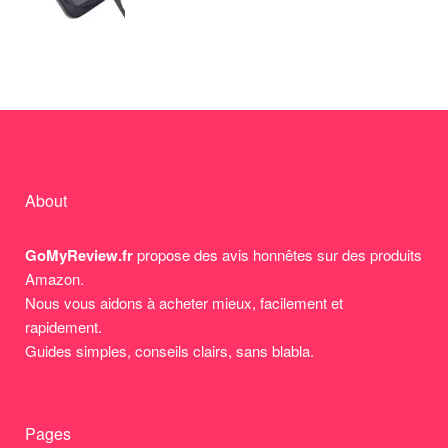
About
GoMyReview.fr
propose des avis honnêtes sur des produits
Amazon.
Nous vous aidons à acheter mieux, facilement et
rapidement.
Guides simples, conseils clairs, sans blabla.
Pages