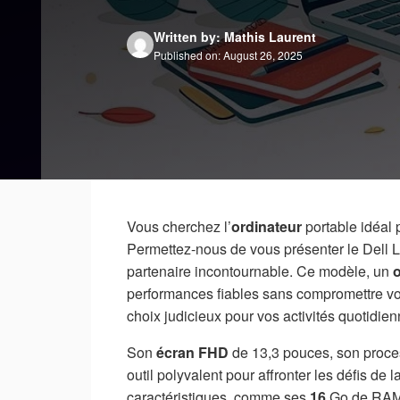
Written by: Mathis Laurent
Published on: August 26, 2025
Vous cherchez l’
ordinateur
portable idéal
Permettez-nous de vous présenter le Dell 
partenaire incontournable. Ce modèle, un
o
performances fiables sans compromettre v
choix judicieux pour vos activités quotidienn
Son
écran FHD
de 13,3 pouces, son proc
outil polyvalent pour affronter les défis de
caractéristiques, comme ses
16
Go de RAM