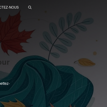
CTEZ-NOUS
our
ettez-