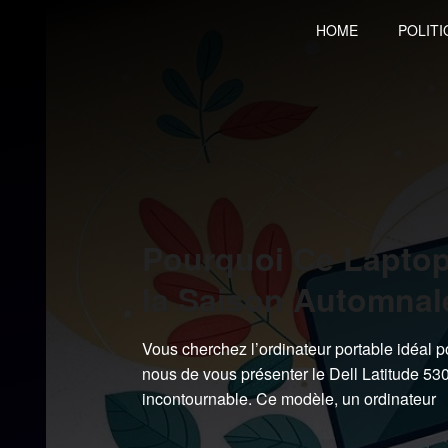
Skip
HOME
POLITI
to
content
Pourquoi Ce Laptop
la Saison Automnal
Vous cherchez l’ordinateur portable idéal
nous de vous présenter le Dell Latitude 530
incontournable. Ce modèle, un ordinateur