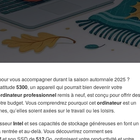
 pour vous accompagner durant la saison automnale 2025 ?
Latitude
5300
, un appareil qui pourrait bien devenir votre
rdinateur professionnel
remis à neuf, est conçu pour offrir de
otre budget. Vous comprendrez pourquoi cet
ordinateur
est un
es, qu’elles soient axées sur le travail ou les loisirs.
esseur
Intel
et ses capacités de stockage généreuses en font un
 la rentrée et au-delà. Vous découvrirez comment ses
 et son SSD de
512
Go, optimisent votre productivité et votre