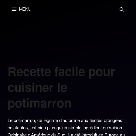
Skip
MENU
to
content
Recette facile pour
cuisiner le
potimarron
Le potimarron, ce légume d’automne aux teintes orangées
éclatantes, est bien plus qu’un simple ingrédient de saison.
Originaire d’Amérique du Sud, il a été introduit en Europe au