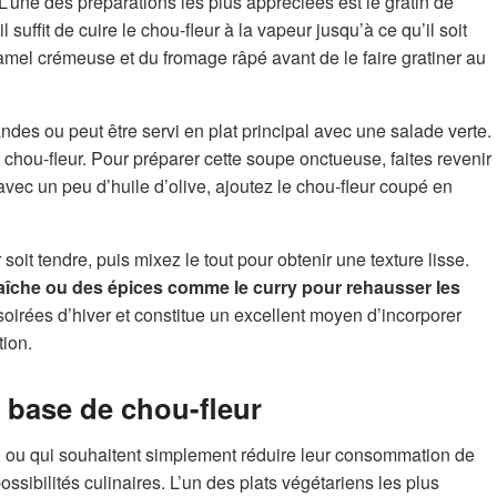
. L’une des préparations les plus appréciées est le gratin de
l suffit de cuire le chou-fleur à la vapeur jusqu’à ce qu’il soit
mel crémeuse et du fromage râpé avant de le faire gratiner au
des ou peut être servi en plat principal avec une salade verte.
 chou-fleur. Pour préparer cette soupe onctueuse, faites revenir
avec un peu d’huile d’olive, ajoutez le chou-fleur coupé en
soit tendre, puis mixez le tout pour obtenir une texture lisse.
aîche ou des épices comme le curry pour rehausser les
soirées d’hiver et constitue un excellent moyen d’incorporer
ion.
 base de chou-fleur
n ou qui souhaitent simplement réduire leur consommation de
ossibilités culinaires. L’un des plats végétariens les plus