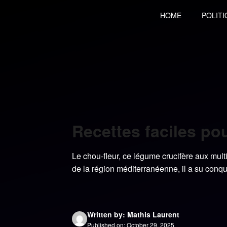
Skip
HOME
POLITI
to
content
Recettes faciles pou
Le chou-fleur, ce légume crucifère aux mult
de la région méditerranéenne, il a su conqué
Written by: Mathis Laurent
Published on: October 29, 2025