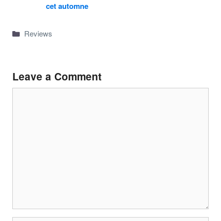
cet automne
Categories
Reviews
Leave a Comment
Comment