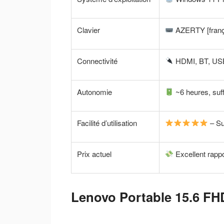
Clavier
AZERTY [frança
Connectivité
HDMI, BT, USB
Autonomie
~6 heures, suff
Facilité d’utilisation
– Su
Prix actuel
Excellent rappor
Lenovo Portable 15.6 FH