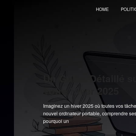
Skip
HOME
POLITI
to
content
Un Guide Détaillé s
Votre Hiver 2025
Imaginez un hiver 2025 où toutes vos tâche
nouvel ordinateur portable, comprendre ses 
pourquoi un