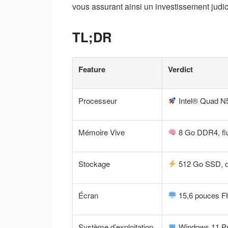
vous assurant ainsi un investissement judic
TL;DR
Feature
Verdict
Processeur
Intel® Quad N51
Mémoire Vive
8 Go DDR4, flui
Stockage
512 Go SSD, dé
Écran
15,6 pouces FH
Système d’exploitation
Windows 11 Pro,