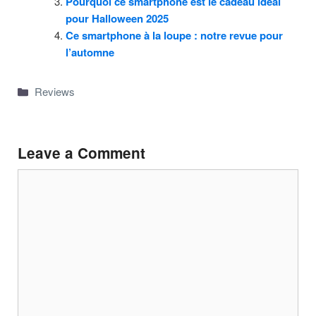
Pourquoi ce smartphone est le cadeau idéal
pour Halloween 2025
Ce smartphone à la loupe : notre revue pour
l’automne
Categories
Reviews
Leave a Comment
Comment