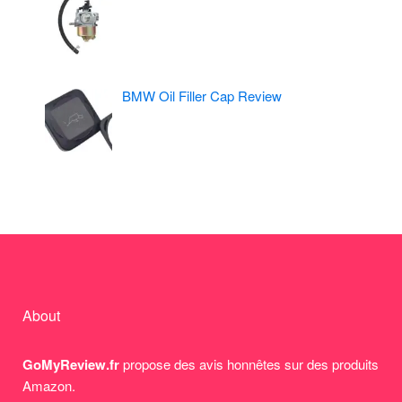
BMW Oil Filler Cap Review
About
GoMyReview.fr
propose des avis honnêtes sur des produits
Amazon.