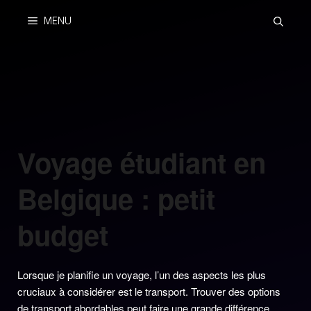
Skip
MENU
to
content
Voyage étudiant en
Belgique : petit
budget
Lorsque je planifie un voyage, l’un des aspects les plus
cruciaux à considérer est le transport. Trouver des options
de transport abordables peut faire une grande différence