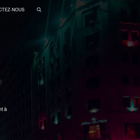
CTEZ-NOUS
e
nt à