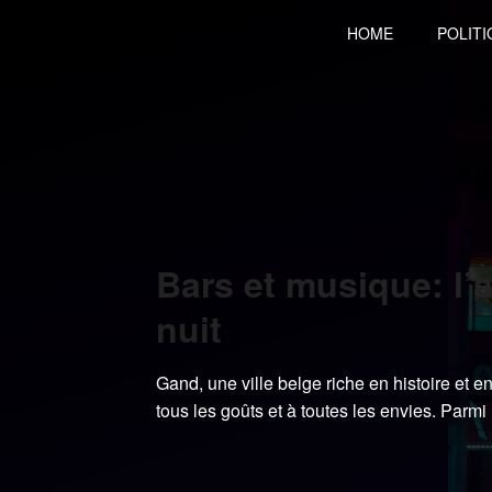
Skip
HOME
POLITI
to
content
Bars et musique: l
nuit
Gand, une ville belge riche en histoire et e
tous les goûts et à toutes les envies. Parmi