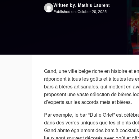
Written by: Mathis Laurent
Published on: October 20, 2025
Gand, une ville belge riche en histoire et e
répondent à tous les goûts et à toutes les e
bars à bières artisanales, qui mettent en a
proposent une vaste sélection de bières lo
d’experts sur les accords mets et bières.
Par exemple, le bar “Dulle Griet” est célèb
dans des verres uniques que les clients do
Gand abrite également des bars à cocktails q
lieux sont souvent décorés avec goût et off