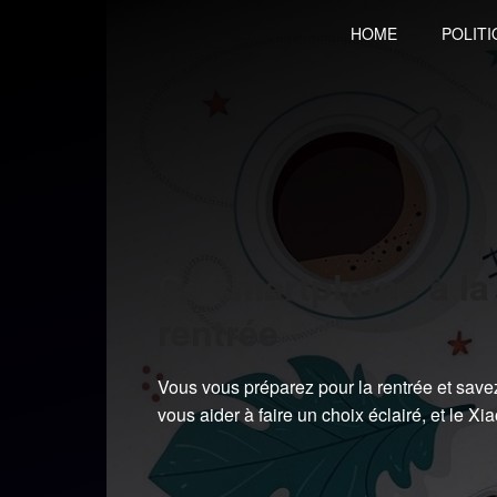
Skip
HOME
POLITI
to
content
Ce smartphone à la 
rentrée
Vous vous préparez pour la rentrée et save
vous aider à faire un choix éclairé, et le 