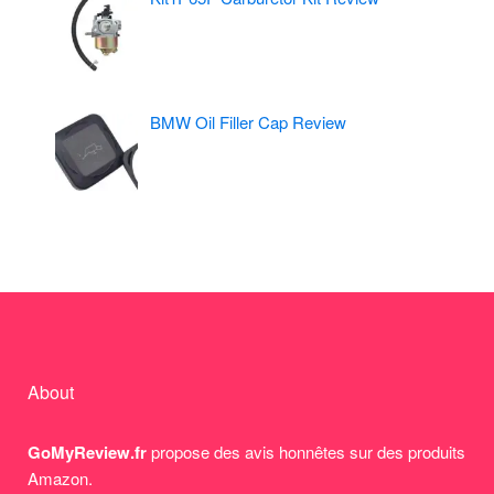
BMW Oil Filler Cap Review
About
GoMyReview.fr
propose des avis honnêtes sur des produits
Amazon.