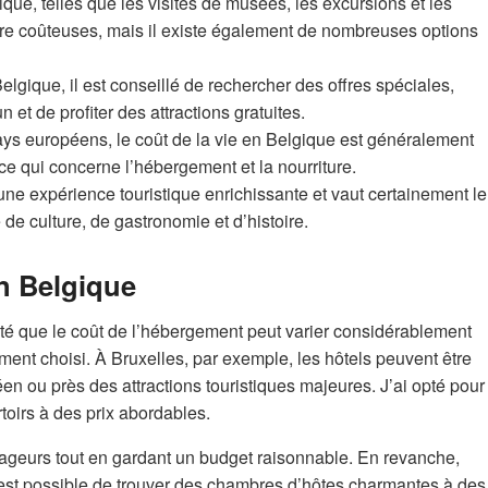
ique, telles que les visites de musées, les excursions et les
tre coûteuses, mais il existe également de nombreuses options
lgique, il est conseillé de rechercher des offres spéciales,
 et de profiter des attractions gratuites.
ys européens, le coût de la vie en Belgique est généralement
 ce qui concerne l’hébergement et la nourriture.
une expérience touristique enrichissante et vaut certainement le
de culture, de gastronomie et d’histoire.
n Belgique
até que le coût de l’hébergement peut varier considérablement
sement choisi. À Bruxelles, par exemple, les hôtels peuvent être
en ou près des attractions touristiques majeures. J’ai opté pour
toirs à des prix abordables.
ageurs tout en gardant un budget raisonnable. En revanche,
est possible de trouver des chambres d’hôtes charmantes à des