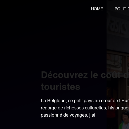
Skip
HOME
POLITI
to
content
Découvrez le coût d
touristes
La Belgique, ce petit pays au cœur de l’Eur
regorge de richesses culturelles, historiqu
passionné de voyages, j’ai