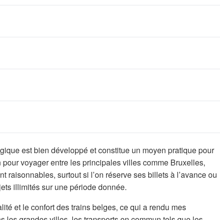
ique est bien développé et constitue un moyen pratique pour
ain pour voyager entre les principales villes comme Bruxelles,
 raisonnables, surtout si l’on réserve ses billets à l’avance ou
jets illimités sur une période donnée.
lité et le confort des trains belges, ce qui a rendu mes
s les grandes villes, les transports en commun tels que les