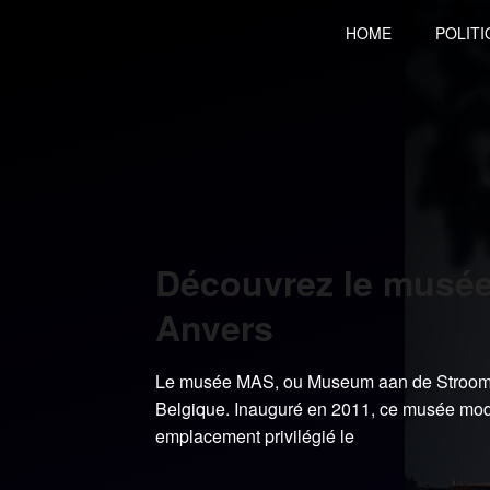
Skip
HOME
POLITI
to
content
Découvrez le musé
Anvers
Le musée MAS, ou Museum aan de Stroom, e
Belgique. Inauguré en 2011, ce musée mode
emplacement privilégié le