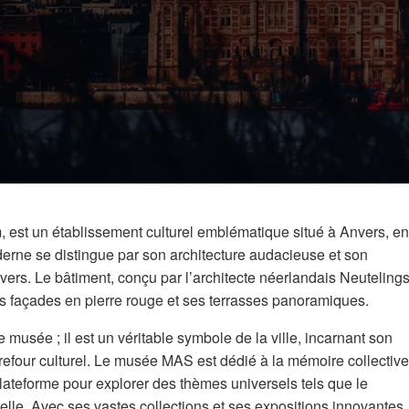
st un établissement culturel emblématique situé à Anvers, en
rne se distingue par son architecture audacieuse et son
vers. Le bâtiment, conçu par l’architecte néerlandais Neuteling
es façades en pierre rouge et ses terrasses panoramiques.
musée ; il est un véritable symbole de la ville, incarnant son
arrefour culturel. Le musée MAS est dédié à la mémoire collective
e plateforme pour explorer des thèmes universels tels que le
relle. Avec ses vastes collections et ses expositions innovantes,