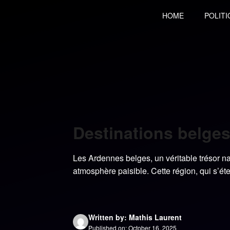
Skip
HOME
POLITI
to
content
Destinations belges
Les Ardennes belges, un véritable trésor na
atmosphère paisible. Cette région, qui s’éte
Written by: Mathis Laurent
Published on: October 16, 2025