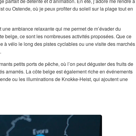
e parfait de détente et d’animation. En été, j’adore me rendre à
ou Ostende, où je peux profiter du soleil sur la plage tout en
éent une ambiance relaxante qui me permet de m’évader du
ôte belge, ce sont les nombreuses activités proposées. Que ce
e à vélo le long des pistes cyclables ou une visite des marchés
.
mants petits ports de pêche, où l’on peut déguster des fruits de
orés amarrés. La côte belge est également riche en événements
tende ou les illuminations de Knokke-Heist, qui ajoutent une