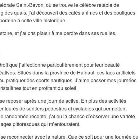
hédrale Saint-Bavon, où se trouve le célèbre retable de
 des quais, j’ai découvert des cafés animés et des boutiques
raine à cette ville historique.
ire, et j’ai pris plaisir à me perdre dans ses ruelles.
e
roit que j’affectionne particulièrement pour leur beauté
éatives. Situés dans la province de Hainaut, ces lacs artificiels
 ou pratiquer des sports nautiques. J’aime passer mes journées
stallines tout en profitant du soleil.
e reposer après une journée active. En plus des activités
entourés de sentiers pédestres et cyclables qui permettent
ne randonnée récente, j’ai eu la chance d’observer une variété
sages pittoresques qui m’entouraient.
t se reconnecter avec la nature. Que ce soit pour une journée ou