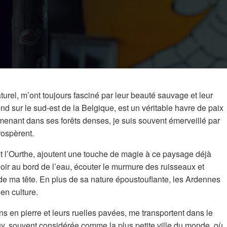
turel, m’ont toujours fasciné par leur beauté sauvage et leur
nd sur le sud-est de la Belgique, est un véritable havre de paix
enant dans ses forêts denses, je suis souvent émerveillé par
prospèrent.
t l’Ourthe, ajoutent une touche de magie à ce paysage déjà
oir au bord de l’eau, écouter le murmure des ruisseaux et
de ma tête. En plus de sa nature époustouflante, les Ardennes
en culture.
ns en pierre et leurs ruelles pavées, me transportent dans le
y, souvent considérée comme la plus petite ville du monde, où