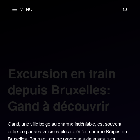
Skip
MENU
to
content
Excursion en train
depuis Bruxelles:
Gand à découvrir
Gand, une ville belge au charme indéniable, est souvent
éclipsée par ses voisines plus célèbres comme Bruges ou
Bruxelles. Pourtant, en me promenant dans ses rues