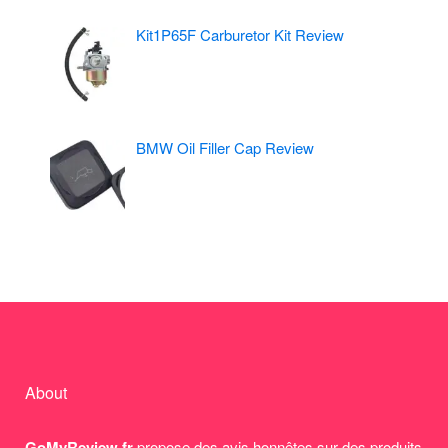
Kit1P65F Carburetor Kit Review
BMW Oil Filler Cap Review
About
GoMyReview.fr
propose des avis honnêtes sur des produits