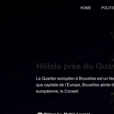
Skip
HOME
POLITI
to
content
Hôtels près du Quar
Le Quartier européen à Bruxelles est un li
que capitale de l’Europe, Bruxelles abrite 
européenne, le Conseil
Written by: Mathis Laurent