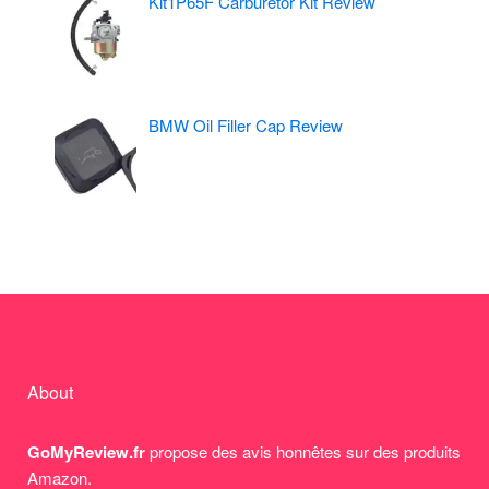
Kit1P65F Carburetor Kit Review
BMW Oil Filler Cap Review
About
GoMyReview.fr
propose des avis honnêtes sur des produits
Amazon.