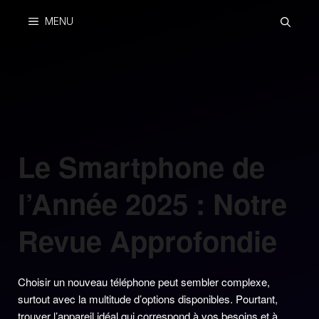
Skip
MENU
to
content
Le Smartphone de
l’Année 2025 : Notre
Revue Approfondie
Choisir un nouveau téléphone peut sembler complexe,
surtout avec la multitude d’options disponibles. Pourtant,
trouver l’appareil idéal qui correspond à vos besoins et à