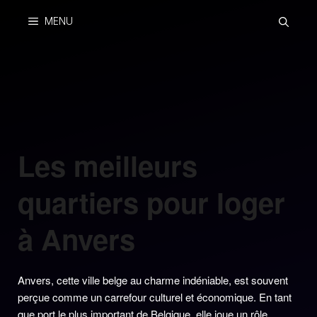
Skip
MENU
to
content
Les meilleurs
quartiers pour loger
à Anvers
Anvers, cette ville belge au charme indéniable, est souvent
perçue comme un carrefour culturel et économique. En tant
que port le plus important de Belgique, elle joue un rôle