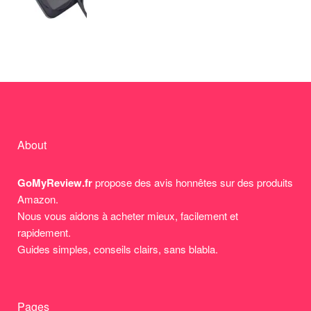
About
GoMyReview.fr
propose des avis honnêtes sur des produits
Amazon.
Nous vous aidons à acheter mieux, facilement et
rapidement.
Guides simples, conseils clairs, sans blabla.
Pages