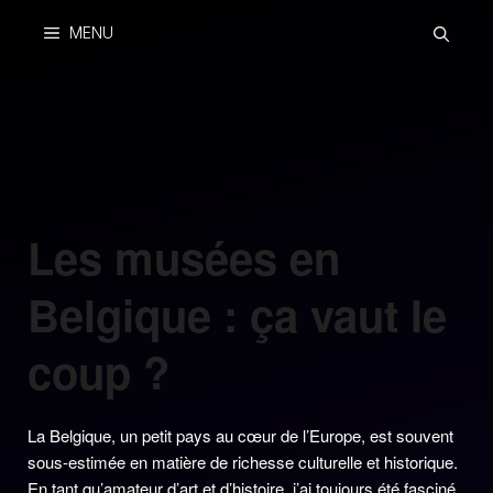
Skip
MENU
to
content
Les musées en
Belgique : ça vaut le
coup ?
La Belgique, un petit pays au cœur de l’Europe, est souvent
sous-estimée en matière de richesse culturelle et historique.
En tant qu’amateur d’art et d’histoire, j’ai toujours été fasciné