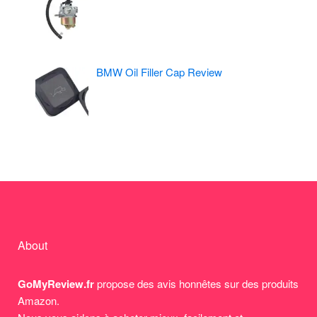
BMW Oil Filler Cap Review
About
GoMyReview.fr
propose des avis honnêtes sur des produits
Amazon.