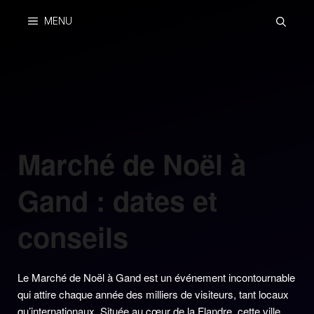
Skip
MENU
to
content
Marché de Noël à
Gand : dates et
conseils
Le Marché de Noël à Gand est un événement incontournable
qui attire chaque année des milliers de visiteurs, tant locaux
qu’internationaux. Située au cœur de la Flandre, cette ville