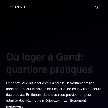
Skip
MENU
to
content
Où loger à Gand:
quartiers pratiques
Le centre-ville historique de Gand est un véritable trésor
architectural qui témoigne de l’importance de la ville au cours
des siècles. En flânant dans ses rues pavées, on peut
admirer des bâtiments médiévaux magnifiquement
préservés,