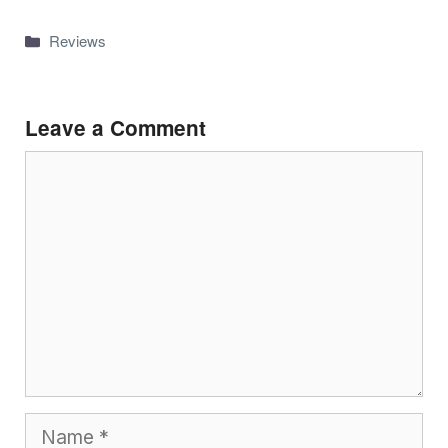
Categories
Reviews
Leave a Comment
Comment
Name