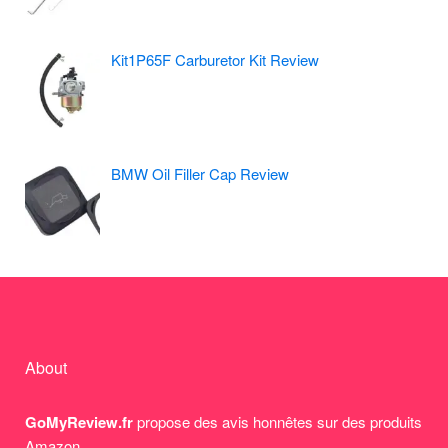
Kit1P65F Carburetor Kit Review
BMW Oil Filler Cap Review
About
GoMyReview.fr
propose des avis honnêtes sur des produits
Amazon.