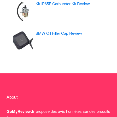
Kit1P65F Carburetor Kit Review
BMW Oil Filler Cap Review
About
GoMyReview.fr
propose des avis honnêtes sur des produits