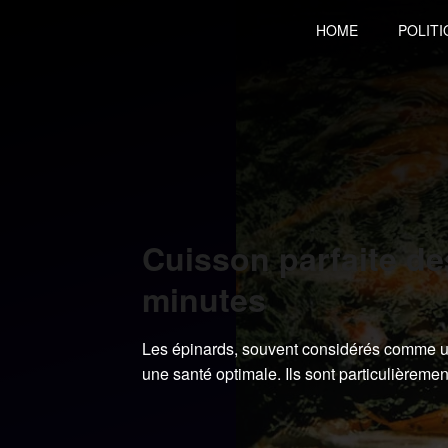
Skip
HOME
POLITI
to
content
Cuisson parfaite d
minutes
Les épinards, souvent considérés comme un 
une santé optimale. Ils sont particulièrement