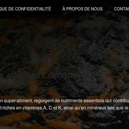
QUE DE CONFIDENTIALITÉ
À PROPOS DE NOUS
CONTA
es épinards en quelques
super-aliment, regorgent de nutriments essentiels qui contribu
 riches en vitamines A, C et K, ainsi qu’en minéraux tels que le f