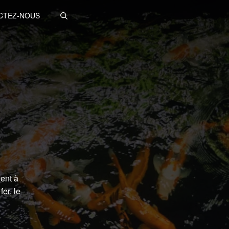
CTEZ-NOUS
ent à
er, le