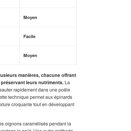
Moyen
Facile
Moyen
lusieurs manières, chacune offrant
 préservant leurs nutriments.
La
e sauter rapidement dans une poêle
Cette technique permet aux épinards
texture croquante tout en développant
es oignons caramélisés pendant la
vantage le goût. Une autre méthode