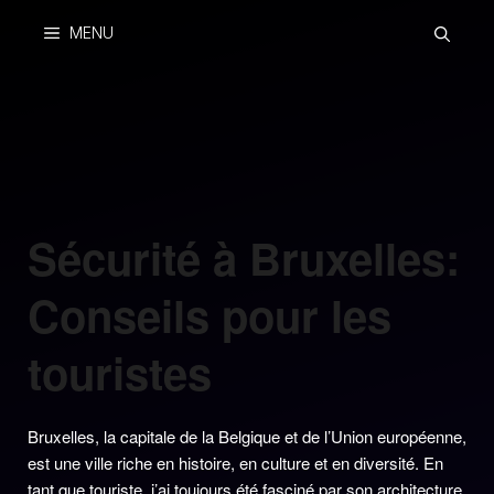
Skip
MENU
to
content
Sécurité à Bruxelles:
Conseils pour les
touristes
Bruxelles, la capitale de la Belgique et de l’Union européenne,
est une ville riche en histoire, en culture et en diversité. En
tant que touriste, j’ai toujours été fasciné par son architecture