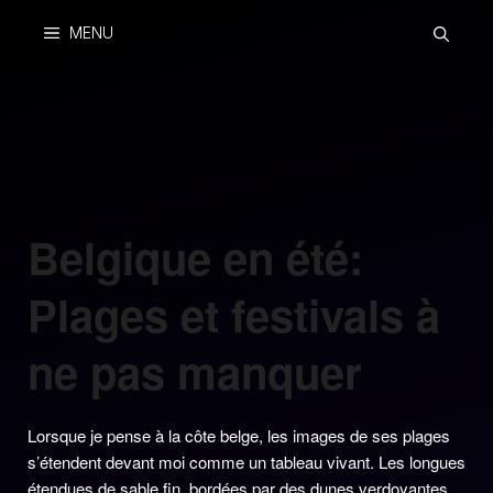
Skip
MENU
to
content
Belgique en été:
Plages et festivals à
ne pas manquer
Lorsque je pense à la côte belge, les images de ses plages
s’étendent devant moi comme un tableau vivant. Les longues
étendues de sable fin, bordées par des dunes verdoyantes,