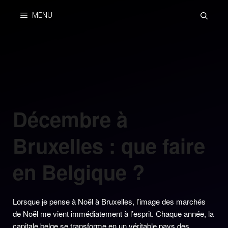
Skip
MENU
to
content
Décembre à
Bruxelles : que faire
en Belgique ?
Lorsque je pense à Noël à Bruxelles, l’image des marchés
de Noël me vient immédiatement à l’esprit. Chaque année, la
capitale belge se transforme en un véritable pays des