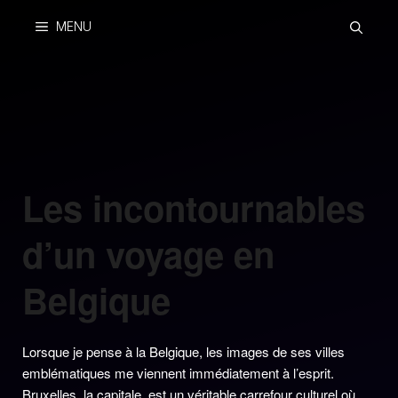
Skip
MENU
to
content
Les incontournables
d’un voyage en
Belgique
Lorsque je pense à la Belgique, les images de ses villes
emblématiques me viennent immédiatement à l’esprit.
Bruxelles, la capitale, est un véritable carrefour culturel où