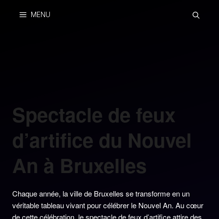
Skip
MENU
to
content
Spectacle de feux
d’artifice du Nouvel
An à Bruxelles
Chaque année, la ville de Bruxelles se transforme en un
véritable tableau vivant pour célébrer le Nouvel An. Au cœur
de cette célébration, le spectacle de feux d’artifice attire des