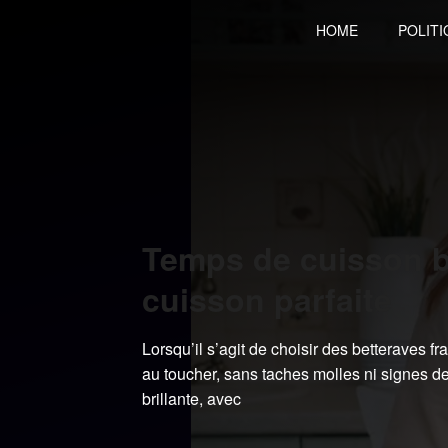
Skip
HOME
POLITI
to
content
Temps de cuisson b
cuisson parfaite
Lorsqu’il s’agit de choisir des betteraves fr
au toucher, sans taches molles ni signes d
brillante, avec