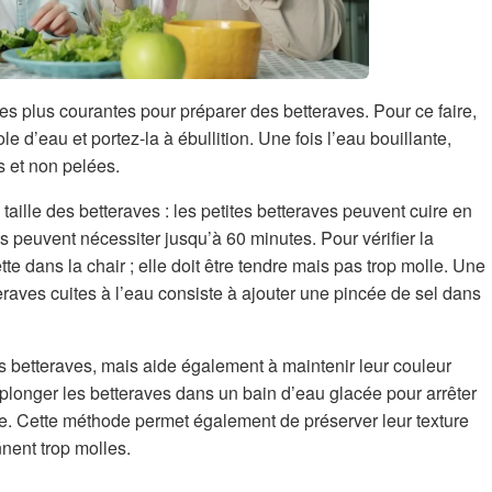
es plus courantes pour préparer des betteraves. Pour ce faire,
d’eau et portez-la à ébullition. Une fois l’eau bouillante,
s et non pelées.
taille des betteraves : les petites betteraves peuvent cuire en
s peuvent nécessiter jusqu’à 60 minutes. Pour vérifier la
e dans la chair ; elle doit être tendre mais pas trop molle. Une
eraves cuites à l’eau consiste à ajouter une pincée de sel dans
 betteraves, mais aide également à maintenir leur couleur
de plonger les betteraves dans un bain d’eau glacée pour arrêter
age. Cette méthode permet également de préserver leur texture
nnent trop molles.